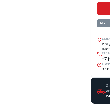
Б/У В
СКЛА
Ирку
плот
ТЕЛ
+7 
ГРАФ
9-18
Эт
а
P