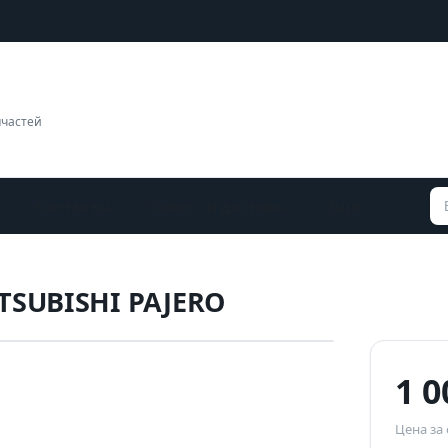
пчастей
Контакты
Оплата и доставка
Ещё
TSUBISHI PAJERO
Наведите для увеличения
1 
Цена за