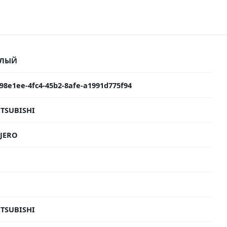
ЕЛЫЙ
98e1ee-4fc4-45b2-8afe-a1991d775f94
TSUBISHI
JERO
TSUBISHI