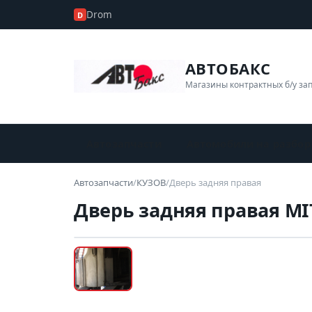
Drom
D
АВТОБАКС
Магазины контрактных б/у за
Автозапчасти
Автомобили на разбор
Автозапчасти
/
КУЗОВ
/
Дверь задняя правая
Дверь задняя правая MI
Б/У В НАЛИЧИИ