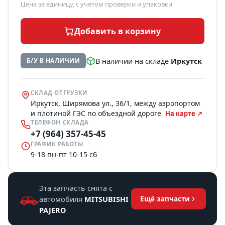
Цена за единицу, с учётом проверки и упаковки
Добавить в корзину
В наличии на складе
Иркутск
Б/У В НАЛИЧИИ
СКЛАД ОТГРУЗКИ
Иркутск, Ширямова ул., 36/1, между аэропортом
и плотиной ГЭС по объездной дороге
На карте ↗
ТЕЛЕФОН СКЛАДА
+7 (964) 357-45-45
ГРАФИК РАБОТЫ
9-18 пн-пт 10-15 сб
Эта запчасть снята с
автомобиля
MITSUBISHI
Ещё запчасти
PAJERO