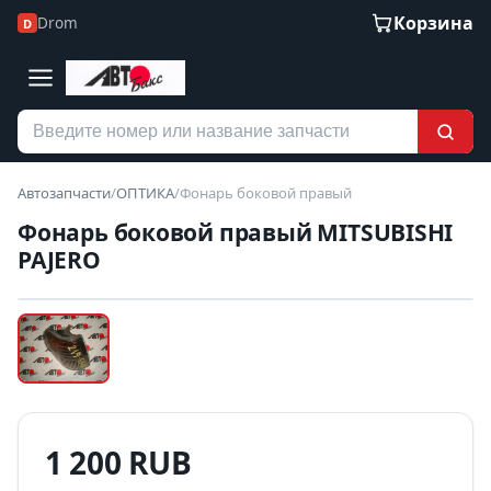
Корзина
Drom
D
Автозапчасти
/
ОПТИКА
/
Фонарь боковой правый
Фонарь боковой правый MITSUBISHI
PAJERO
Наведите для увеличения
Б/У В НАЛИЧИИ
1 200 RUB