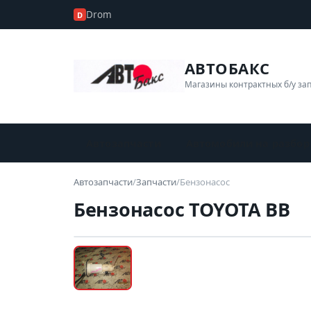
Drom
D
АВТОБАКС
Магазины контрактных б/у за
Автозапчасти
Автомобили на разбор
Автозапчасти
/
Запчасти
/
Бензонасос
Бензонасос TOYOTA BB
Б/У В НАЛИЧИИ