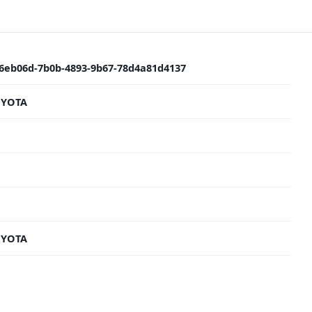
6eb06d-7b0b-4893-9b67-78d4a81d4137
OYOTA
B
OYOTA