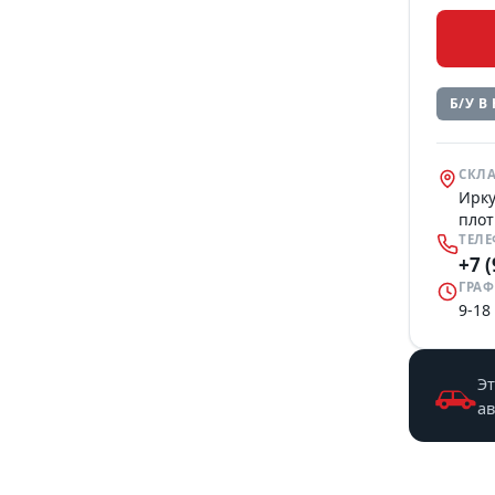
Б/У В
СКЛА
Ирку
плот
ТЕЛ
+7 
ГРАФ
9-18
Эт
а